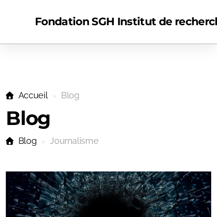
Fondation SGH Institut de reche
Accueil
Blog
Blog
Recherche
Blog
Journalisme
Humanités digitales
Ouvrages scientifiques